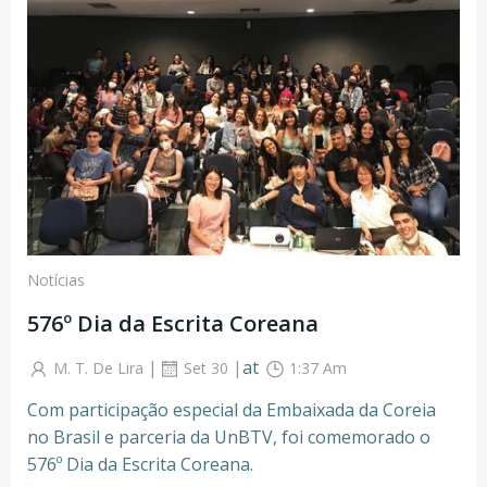
Notícias
576º Dia da Escrita Coreana
|
|
at
M. T. De Lira
Set 30
1:37 Am
Com participação especial da Embaixada da Coreia
no Brasil e parceria da UnBTV, foi comemorado o
576º Dia da Escrita Coreana.