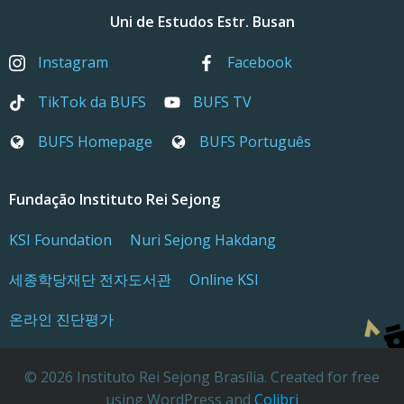
Uni de Estudos Estr. Busan
Instagram
Facebook
TikTok da BUFS
BUFS TV
BUFS Homepage
BUFS Português
Fundação Instituto Rei Sejong
KSI Foundation
Nuri Sejong Hakdang
세종학당재단 전자도서관
Online KSI
온라인 진단평가
© 2026 Instituto Rei Sejong Brasília. Created for free
using WordPress and
Colibri