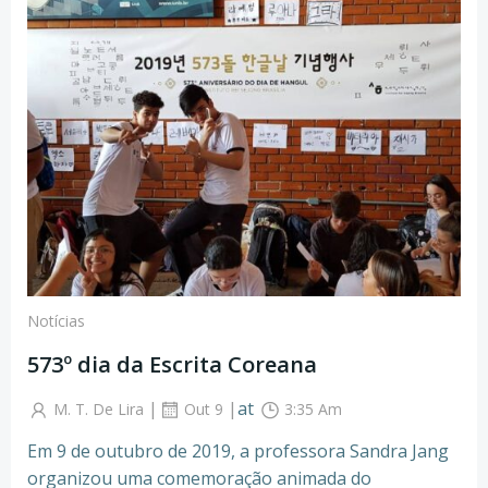
Notícias
573º dia da Escrita Coreana
|
|
at
M. T. De Lira
Out 9
3:35 Am
Em 9 de outubro de 2019, a professora Sandra Jang
organizou uma comemoração animada do