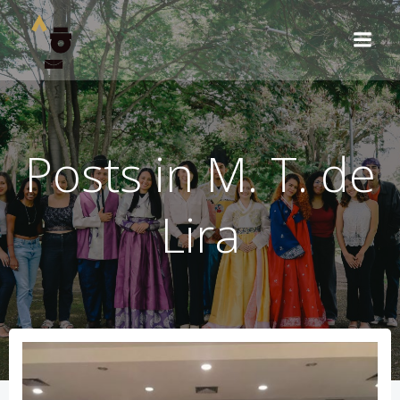
Pular
para
o
conteúdo
Posts in
M. T. de
Lira