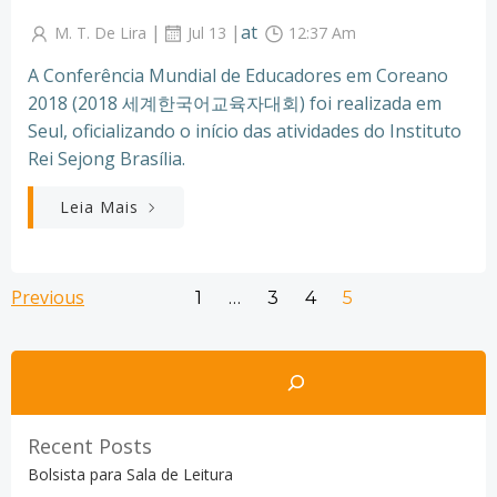
|
|
at
M. T. De Lira
Jul 13
12:37 Am
A Conferência Mundial de Educadores em Coreano
2018 (2018 세계한국어교육자대회) foi realizada em
Seul, oficializando o início das atividades do Instituto
Rei Sejong Brasília.
Leia Mais
Posts
Posts
Previous
Page
Page
Page
Page
1
…
3
4
5
navigation
navigation
Pesquisar
Recent Posts
Bolsista para Sala de Leitura