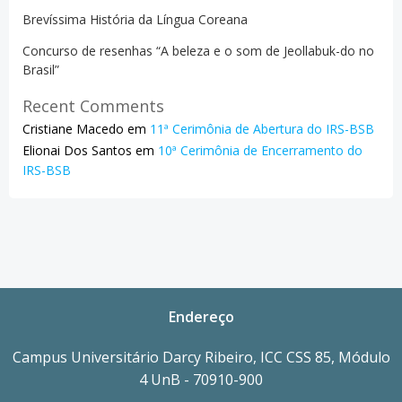
Brevíssima História da Língua Coreana
Concurso de resenhas “A beleza e o som de Jeollabuk-do no
Brasil”
Recent Comments
Cristiane Macedo
em
11ª Cerimônia de Abertura do IRS-BSB
Elionai Dos Santos
em
10ª Cerimônia de Encerramento do
IRS-BSB
Endereço
Campus Universitário Darcy Ribeiro, ICC CSS 85, Módulo
4 UnB - 70910-900