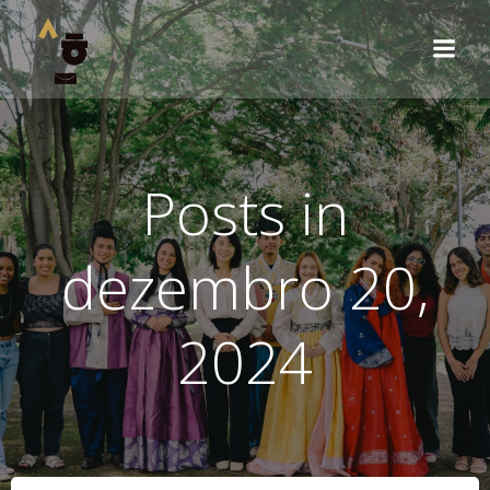
Pular
para
o
conteúdo
Posts in
dezembro 20,
2024