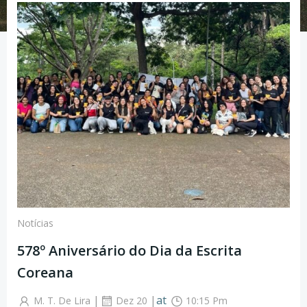
Notícias
578º Aniversário do Dia da Escrita
Coreana
|
|
at
M. T. De Lira
Dez 20
10:15 Pm