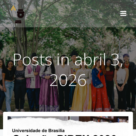
Pular
para
o
conteúdo
Posts in abril 3,
2026