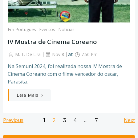
Em Português
Eventos
Notícias
IV Mostra de Cinema Coreano
|
|
at
M. T. De Lira
Nov 8
7:50 Pm
Na Semuni 2024, foi realizada nossa IV Mostra de
Cinema Coreano com o filme vencedor do oscar,
Parasita.
Leia Mais
Posts
Posts
Po
Previous
Page
Page
Page
Page
Next
Page
1
2
3
4
…
7