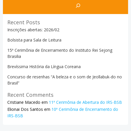
navigation
navigation
na
Pesquisar
Recent Posts
Inscrições abertas: 2026/02
Bolsista para Sala de Leitura
15ª Cerimônia de Encerramento do Instituto Rei Sejong
Brasilia
Brevíssima História da Língua Coreana
Concurso de resenhas “A beleza e o som de Jeollabuk-do no
Brasil”
Recent Comments
Cristiane Macedo
em
11ª Cerimônia de Abertura do IRS-BSB
Elionai Dos Santos
em
10ª Cerimônia de Encerramento do
IRS-BSB