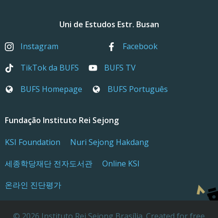
Uni de Estudos Estr. Busan
Instagram
Facebook
TikTok da BUFS
BUFS TV
BUFS Homepage
BUFS Português
Fundação Instituto Rei Sejong
KSI Foundation
Nuri Sejong Hakdang
세종학당재단 전자도서관
Online KSI
온라인 진단평가
© 2026 Instituto Rei Sejong Brasília. Created for free