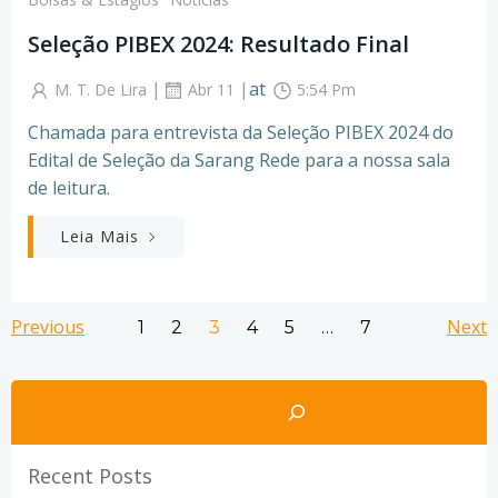
Seleção PIBEX 2024: Resultado Final
|
|
at
M. T. De Lira
Abr 11
5:54 Pm
Chamada para entrevista da Seleção PIBEX 2024 do
Edital de Seleção da Sarang Rede para a nossa sala
de leitura.
Leia Mais
Posts
Posts
Po
Previous
Page
Page
Page
Page
Page
Next
Page
1
2
3
4
5
…
7
navigation
navigation
na
Pesquisar
Recent Posts