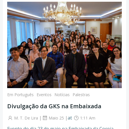
Em Português
Eventos
Notícias
Palestras
Divulgação da GKS na Embaixada
|
|
at
M. T. De Lira
Maio 25
1:11 Am
Evento do dia 23 de maio na Embaixada da Coreia