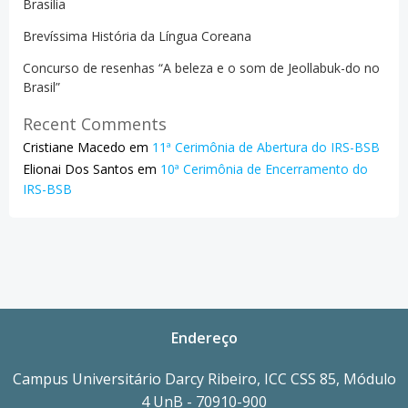
Brasilia
Brevíssima História da Língua Coreana
Concurso de resenhas “A beleza e o som de Jeollabuk-do no
Brasil”
Recent Comments
Cristiane Macedo
em
11ª Cerimônia de Abertura do IRS-BSB
Elionai Dos Santos
em
10ª Cerimônia de Encerramento do
IRS-BSB
Endereço
Campus Universitário Darcy Ribeiro, ICC CSS 85, Módulo
4 UnB - 70910-900