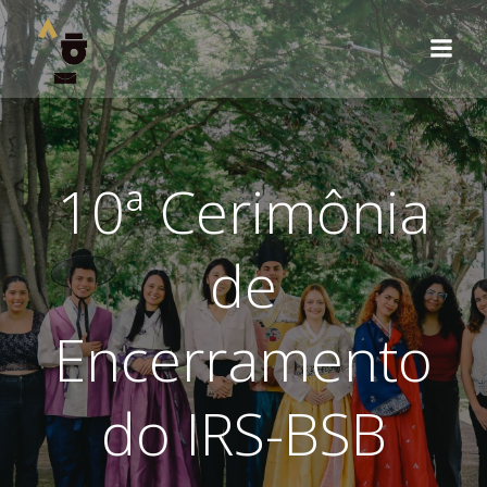
Pular
para
o
conteúdo
10ª Cerimônia
de
Encerramento
do IRS-BSB