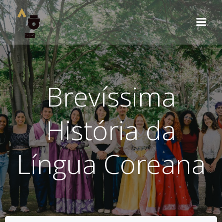
Pular
para
o
conteúdo
Brevíssima
História da
Língua Coreana