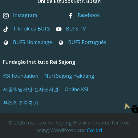
Uni de Estudos Estr. Busan
Instagram
Facebook
TikTok da BUFS
BUFS TV
BUFS Homepage
BUFS Português
Fundação Instituto Rei Sejong
KSI Foundation
Nuri Sejong Hakdang
세종학당재단 전자도서관
Online KSI
온라인 진단평가
© 2026 Instituto Rei Sejong Brasília. Created for free
using WordPress and
Colibri