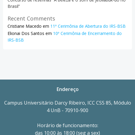
Brasil”
Recent Comments
Cristiane Macedo
em
11ª Cerimônia de Abertura do IRS-BSB
Elionai Dos Santos
em
10ª Cerimônia de Encerramento do
IRS-BSB
Endereço
Campus Universitário Darcy Ribeiro, ICC CSS 85, Módulo
4 UnB - 70910-900
Horário de funcionamento:
das 10:00 às 18:00 (seg a sex)