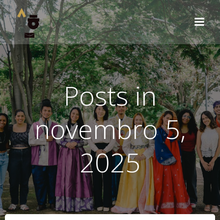
Pular
para
o
conteúdo
Posts in
novembro 5,
2025