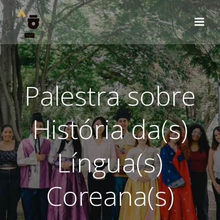
Pular
para
o
conteúdo
Palestra sobre
História da(s)
Língua(s)
Coreana(s)