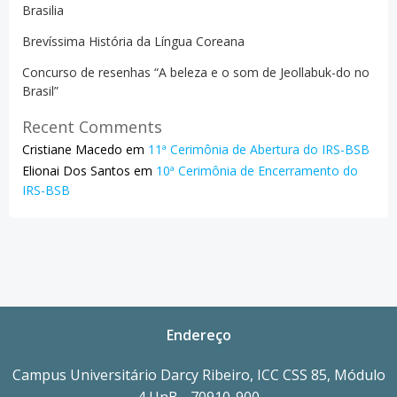
Brasilia
Brevíssima História da Língua Coreana
Concurso de resenhas “A beleza e o som de Jeollabuk-do no
Brasil”
Recent Comments
Cristiane Macedo
em
11ª Cerimônia de Abertura do IRS-BSB
Elionai Dos Santos
em
10ª Cerimônia de Encerramento do
IRS-BSB
Endereço
Campus Universitário Darcy Ribeiro, ICC CSS 85, Módulo
4 UnB - 70910-900