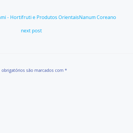
mi - Hortifruti e Produtos Orientais
Nanum Coreano
Post
next post
navigation
obrigatórios são marcados com
*