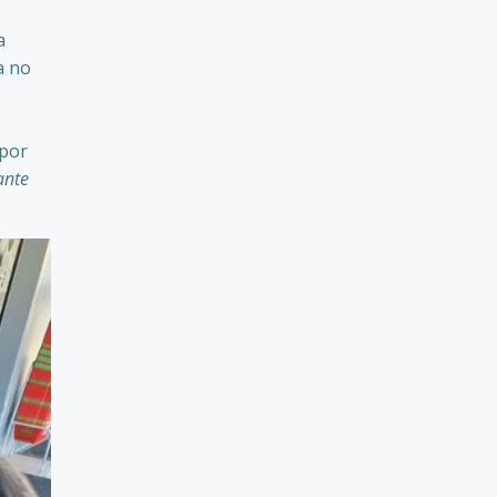
a
a no
 por
ante