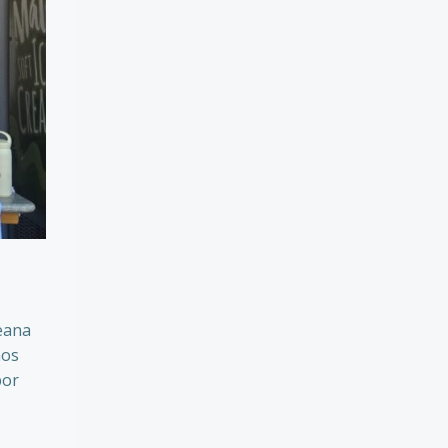
reana
mos
por