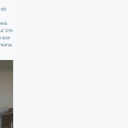
 do
pela
ul. Um
u que
reana.