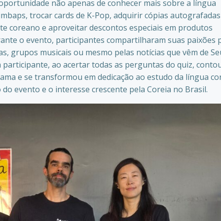
 oportunidade não apenas de conhecer mais sobre a língua
mbaps, trocar cards de K-Pop, adquirir cópias autografadas
te coreano e aproveitar descontos especiais em produtos
rante o evento, participantes compartilharam suas paixões 
mas, grupos musicais ou mesmo pelas notícias que vêm de Se
articipante, ao acertar todas as perguntas do quiz, conto
ama e se transformou em dedicação ao estudo da língua co
do evento e o interesse crescente pela Coreia no Brasil.