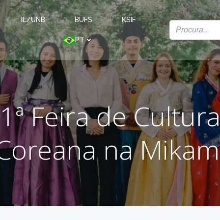
IL/UNB
BUFS
KSIF
PT
1ª Feira de Cultur
Coreana na Mikam