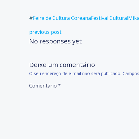
#
Feira de Cultura Coreana
Festival Cultural
Mika
Post
previous post
No responses yet
navigation
Deixe um comentário
O seu endereço de e-mail não será publicado.
Campos 
Comentário
*