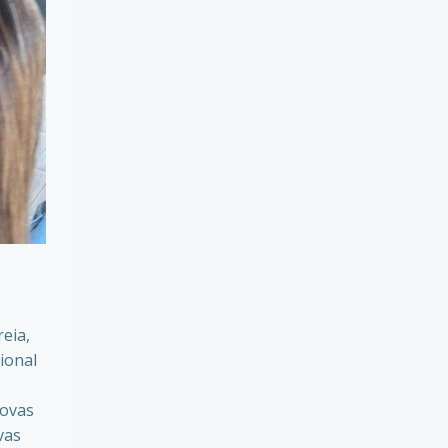
eia,
ional
novas
vas